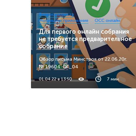
Вопросы юристу
Мобильное приложение
ОСС онлайн
Для первого онлайн собрания
не требуется предварительное
собрание
Обзор письма Минстроя от 22.06.20г.
№ 19604-ОГ_04
01.04.22 в 13:50
7 мин.