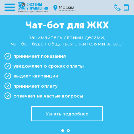
Москва
Чат-бот для ЖКХ
Занимайтесь своими делами,
Личный диспетчер для
чат-бот будет общаться с жителями за вас!
ваших жителей
принимает показания
уведомляет о сроках оплаты
Закрывает 70% вопросов собственников
выдает квитанции
принимает оплату
Попробовать чат-бот
отвечает на частые вопросы
Узнать подробнее